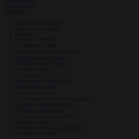
Оформить заказ
Категории
ТОП-50 секс-игрушек
Товары со скидками!
Новинки
Смазки, косметика
↳
Анальные смазки
↳
Ароматизированные смазки
↳
Вагинальные смазки
↳
Возбуждающие смазки
↳
Для фистинга
↳
Косметика
↳
Массажные масла, гели
↳
Массажные свечи
↳
Оральные смазки
↳
Очищающие средства, присыпки
↳
Смазки для секс игрушек
↳
Сужение влагалища
↳
Увеличение размера члена
↳
Пролонгаторы
Показать все Смазки, косметика
Элитная продукция
↳
Косметическая продукция