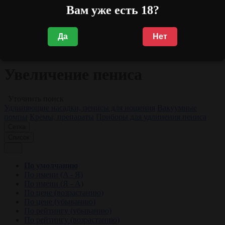
Подарочные наборы
Вам уже есть 18?
Сертификаты
Discount (Товары со скидкой)
Да
Нет
Увеличение пениса
Увеличение пениса
Уточнить поиск
Удлиняющие насадки, пенисы для ношения
Вакуумные
помпы
Кремы, препараты
Приборы для удлинения пениса
Сетка
Список
По умолчанию
По имени (A - Я)
По имени (Я - A)
По цене (возрастанию)
По цене (убыванию)
По рейтингу (убыванию)
По рейтингу (возрастанию)