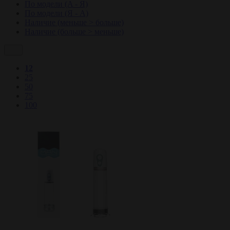
По модели (A - Я)
По модели (Я - A)
Наличие (меньше > больше)
Наличие (больше > меньше)
12
25
50
75
100