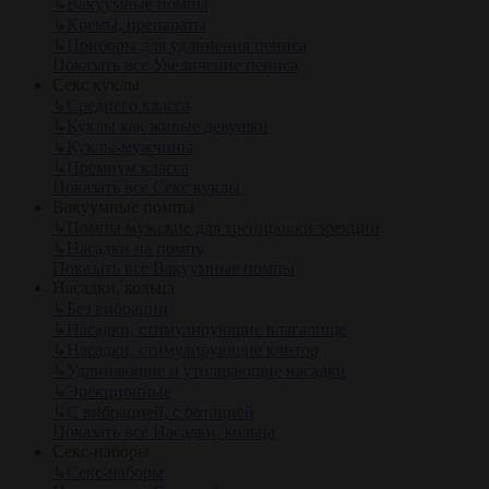
↳
Вакуумные помпы
↳
Кремы, препараты
↳
Приборы для удлинения пениса
Показать все Увеличение пениса
Секс куклы
↳
Среднего класса
↳
Куклы как живые девушки
↳
Куклы-мужчины
↳
Премиум класса
Показать все Секс куклы
Вакуумные помпы
↳
Помпы мужские для тренировки эрекции
↳
Насадки на помпу
Показать все Вакуумные помпы
Насадки, кольца
↳
Без вибрации
↳
Насадки, стимулирующие влагалище
↳
Насадки, стимулирующие клитор
↳
Удлиняющие и утолщающие насадки
↳
Эрекционные
↳
С вибрацией, с ротацией
Показать все Насадки, кольца
Секс-наборы
↳
Секс-наборы