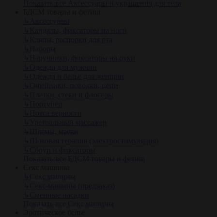
Показать все Аксессуары и украшения для тела
БДСМ товары и фетиш
↳
Аксессуары
↳
Кандалы, фиксаторы на ноги
↳
Кляпы, распорки для рта
↳
Наборы
↳
Наручники, фиксаторы на руки
↳
Одежда для мужчин
↳
Одежда и белье для женщин
↳
Ошейники, поводки, цепи
↳
Плетки, стеки и флогеры
↳
Портупеи
↳
Пояса верности
↳
Уретральный массажер
↳
Шлемы, маски
↳
Шоковая терапия (электростимуляция)
↳
Сбруи и фиксаторы
Показать все БДСМ товары и фетиш
Секс машины
↳
Секс машины
↳
Секс-машины (предзаказ)
↳
Сменные насадки
Показать все Секс машины
Эротическое белье