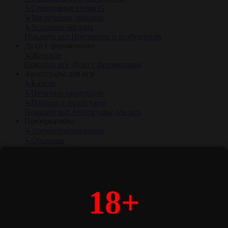
↳
Стимуляция точки G
↳
Увеличение эрекции
↳
Усиление оргазма
Показать все Препараты и возбудители
Духи с феромонами
↳
Женские
Показать все Духи с феромонами
Аксессуары для игр
↳
Качели
↳
Печатная продукция
↳
Наборы и аксессуары
Показать все Аксессуары для игр
Презервативы
↳
Ароматизированные
↳
Обычные
Показать все Презервативы
Эротические сувениры
↳
Сувениры
Показать все Эротические сувениры
Батарейки
18+
↳
АА, 1,5 V (пальчиковые)
↳
С 1,5 V
↳
AAA, 1,5 V (мизинчиковые)
Показать все Батарейки