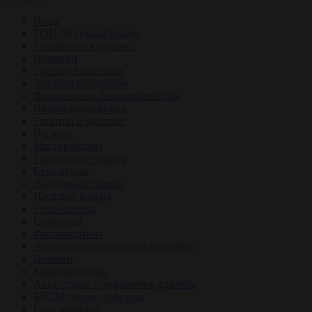
Везде
ТОП-50 секс-игрушек
Товары со скидками!
Новинки
Смазки, косметика
Элитная продукция
Вибраторы и фаллоимитаторы
Вибростимуляторы
Гиганты и фистинг
Вагины
Мастурбаторы
Увеличение пениса
Секс куклы
Вакуумные помпы
Насадки, кольца
Секс-наборы
Страпоны
Фаллопротезы
Анальные стимуляторы и пробки
Шарики
Красивая грудь
Аксессуары и украшения для тела
БДСМ товары и фетиш
Секс машины