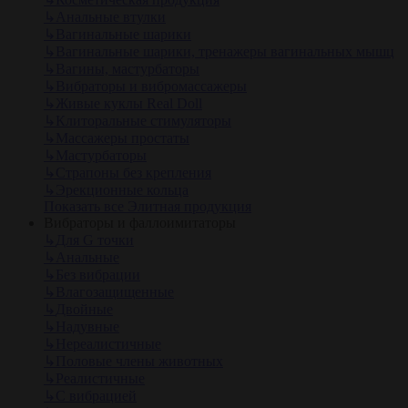
↳
Анальные втулки
↳
Вагинальные шарики
↳
Вагинальные шарики, тренажеры вагинальных мышц
↳
Вагины, мастурбаторы
↳
Вибраторы и вибромассажеры
↳
Живые куклы Real Doll
↳
Клиторальные стимуляторы
↳
Массажеры простаты
↳
Мастурбаторы
↳
Страпоны без крепления
↳
Эрекционные кольца
Показать все Элитная продукция
Вибраторы и фаллоимитаторы
↳
Для G точки
↳
Анальные
↳
Без вибрации
↳
Влагозащищенные
↳
Двойные
↳
Надувные
↳
Нереалистичные
↳
Половые члены животных
↳
Реалистичные
↳
С вибрацией