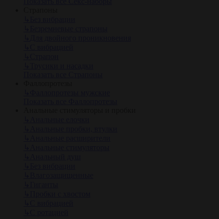
Показать все Секс-наборы
Страпоны
↳
Без вибрации
↳
Безремневые страпоны
↳
Для двойного проникновения
↳
С вибрацией
↳
Страпон
↳
Трусики и насадки
Показать все Страпоны
Фаллопротезы
↳
Фаллопротезы мужские
Показать все Фаллопротезы
Анальные стимуляторы и пробки
↳
Анальные елочки
↳
Анальные пробки, втулки
↳
Анальные расширители
↳
Анальные стимуляторы
↳
Анальный душ
↳
Без вибрации
↳
Влагозащищенные
↳
Гиганты
↳
Пробки с хвостом
↳
С вибрацией
↳
С ротацией