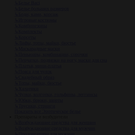
↳
Белье Baci
↳
Белье больших размеров
↳
Боди, ками, корсаж
↳
Игровые костюмы
↳
Комбинезоны
↳
Комплекты
↳
Корсеты
↳
Лифы, топы, майки, бюстье
↳
Маскарадные маски
↳
Пеньюары, комбинации, сорочки
↳
Перчатки, подвязки на ногу, маски для сна
↳
Платья, мини-платья
↳
Пояса для чулок
↳
Свадебный образ
↳
Топы, майки, бюстье
↳
Халатики
↳
Чулки, колготки, гольфины, леггинсы
↳
Юбки, брюки, шорты
↳
Трусики, стринги
Показать все Эротическое белье
Препараты и возбудители
↳
Возбуждающие средства для женщин
↳
Возбуждающие средства для мужчин
↳
Пролонгаторы для мужчин