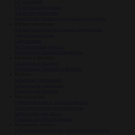
↳
С ротацией
↳
Супер-реалистичные
↳
Хай-тек вибраторы
Показать все Вибраторы и фаллоимитаторы
Вибростимуляторы
↳
Клиторально-вагинальные стимуляторы
↳
Вибромассажеры
↳
Виброяйца
↳
Стимуляторы точки G
Показать все Вибростимуляторы
Гиганты и фистинг
↳
Гиганты и фистинг
Показать все Гиганты и фистинг
Вагины
↳
Вагины с вибрацией
↳
Вагины без вибрации
Показать все Вагины
Мастурбаторы
↳
Мастурбаторы и оростимуляторы
↳
Автоматические мастурбаторы
↳
Мастурбаторы Tenga
Показать все Мастурбаторы
Увеличение пениса
↳
Удлиняющие насадки, пенисы для ношения