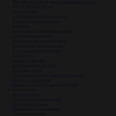
Показать все Аксессуары и украшения для тела
БДСМ товары и фетиш
↳
Аксессуары
↳
Кандалы, фиксаторы на ноги
↳
Кляпы, распорки для рта
↳
Наборы
↳
Наручники, фиксаторы на руки
↳
Одежда для мужчин
↳
Одежда и белье для женщин
↳
Ошейники, поводки, цепи
↳
Плетки, стеки и флогеры
↳
Портупеи
↳
Пояса верности
↳
Уретральный массажер
↳
Шлемы, маски
↳
Шоковая терапия (электростимуляция)
↳
Сбруи и фиксаторы
Показать все БДСМ товары и фетиш
Секс машины
↳
Секс машины
↳
Секс-машины (предзаказ)
↳
Сменные насадки
Показать все Секс машины
Эротическое белье