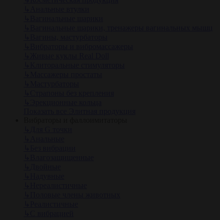
↳
Анальные втулки
↳
Вагинальные шарики
↳
Вагинальные шарики, тренажеры вагинальных мышц
↳
Вагины, мастурбаторы
↳
Вибраторы и вибромассажеры
↳
Живые куклы Real Doll
↳
Клиторальные стимуляторы
↳
Массажеры простаты
↳
Мастурбаторы
↳
Страпоны без крепления
↳
Эрекционные кольца
Показать все Элитная продукция
Вибраторы и фаллоимитаторы
↳
Для G точки
↳
Анальные
↳
Без вибрации
↳
Влагозащищенные
↳
Двойные
↳
Надувные
↳
Нереалистичные
↳
Половые члены животных
↳
Реалистичные
↳
С вибрацией