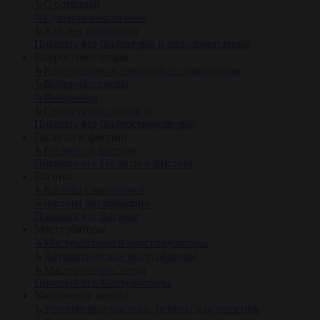
↳
С ротацией
↳
Супер-реалистичные
↳
Хай-тек вибраторы
Показать все Вибраторы и фаллоимитаторы
Вибростимуляторы
↳
Клиторально-вагинальные стимуляторы
↳
Вибромассажеры
↳
Виброяйца
↳
Стимуляторы точки G
Показать все Вибростимуляторы
Гиганты и фистинг
↳
Гиганты и фистинг
Показать все Гиганты и фистинг
Вагины
↳
Вагины с вибрацией
↳
Вагины без вибрации
Показать все Вагины
Мастурбаторы
↳
Мастурбаторы и оростимуляторы
↳
Автоматические мастурбаторы
↳
Мастурбаторы Tenga
Показать все Мастурбаторы
Увеличение пениса
↳
Удлиняющие насадки, пенисы для ношения