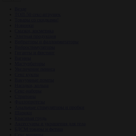
Везде
ТОП-50 секс-игрушек
Товары со скидками!
Новинки
Смазки, косметика
Элитная продукция
Вибраторы и фаллоимитаторы
Вибростимуляторы
Гиганты и фистинг
Вагины
Мастурбаторы
Увеличение пениса
Секс куклы
Вакуумные помпы
Насадки, кольца
Секс-наборы
Страпоны
Фаллопротезы
Анальные стимуляторы и пробки
Шарики
Красивая грудь
Аксессуары и украшения для тела
БДСМ товары и фетиш
Секс машины