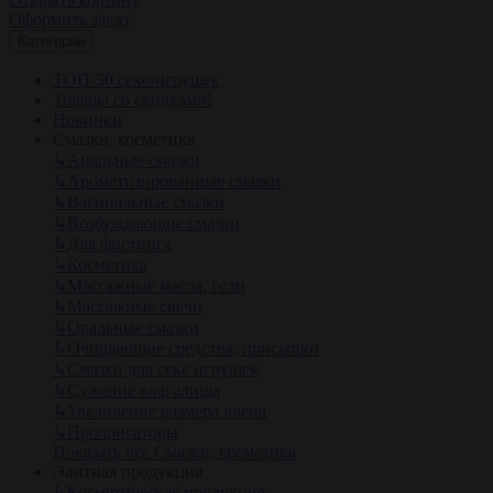
Оформить заказ
Категории
ТОП-50 секс-игрушек
Товары со скидками!
Новинки
Смазки, косметика
↳
Анальные смазки
↳
Ароматизированные смазки
↳
Вагинальные смазки
↳
Возбуждающие смазки
↳
Для фистинга
↳
Косметика
↳
Массажные масла, гели
↳
Массажные свечи
↳
Оральные смазки
↳
Очищающие средства, присыпки
↳
Смазки для секс игрушек
↳
Сужение влагалища
↳
Увеличение размера члена
↳
Пролонгаторы
Показать все Смазки, косметика
Элитная продукция
↳
Косметическая продукция