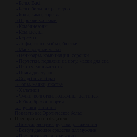
↳
Белье Baci
↳
Белье больших размеров
↳
Боди, ками, корсаж
↳
Игровые костюмы
↳
Комбинезоны
↳
Комплекты
↳
Корсеты
↳
Лифы, топы, майки, бюстье
↳
Маскарадные маски
↳
Пеньюары, комбинации, сорочки
↳
Перчатки, подвязки на ногу, маски для сна
↳
Платья, мини-платья
↳
Пояса для чулок
↳
Свадебный образ
↳
Топы, майки, бюстье
↳
Халатики
↳
Чулки, колготки, гольфины, леггинсы
↳
Юбки, брюки, шорты
↳
Трусики, стринги
Показать все Эротическое белье
Препараты и возбудители
↳
Возбуждающие средства для женщин
↳
Возбуждающие средства для мужчин
↳
Пролонгаторы для мужчин