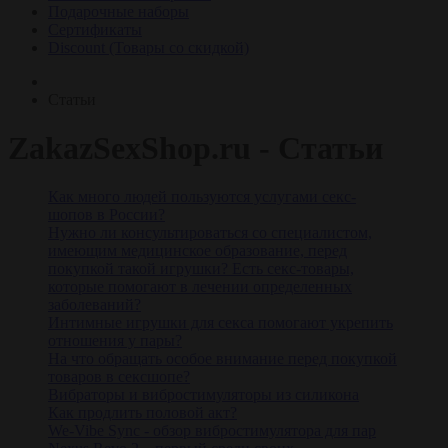
Подарочные наборы
Сертификаты
Discount (Товары со скидкой)
Статьи
ZakazSexShop.ru - Статьи
Как много людей пользуются услугами секс-
шопов в России?
Нужно ли консультироваться со специалистом,
имеющим медицинское образование, перед
покупкой такой игрушки? Есть секс-товары,
которые помогают в лечении определенных
заболеваний?
Интимные игрушки для секса помогают укрепить
отношения у пары?
На что обращать особое внимание перед покупкой
товаров в сексшопе?
Вибраторы и вибростимуляторы из силикона
Как продлить половой акт?
We-Vibe Sync - обзор вибростимулятора для пар