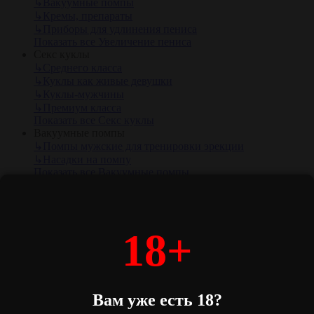
↳
Вакуумные помпы
↳
Кремы, препараты
↳
Приборы для удлинения пениса
Показать все Увеличение пениса
Секс куклы
↳
Среднего класса
↳
Куклы как живые девушки
↳
Куклы-мужчины
↳
Премиум класса
Показать все Секс куклы
Вакуумные помпы
↳
Помпы мужские для тренировки эрекции
↳
Насадки на помпу
Показать все Вакуумные помпы
Насадки, кольца
↳
Без вибрации
↳
Насадки, стимулирующие влагалище
↳
Насадки, стимулирующие клитор
18+
↳
Удлиняющие и утолщающие насадки
↳
Эрекционные
↳
С вибрацией, с ротацией
Показать все Насадки, кольца
Секс-наборы
Вам уже есть 18?
↳
Секс-наборы