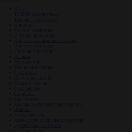
Везде
ТОП-50 секс-игрушек
Товары со скидками!
Новинки
Смазки, косметика
Элитная продукция
Вибраторы и фаллоимитаторы
Вибростимуляторы
Гиганты и фистинг
Вагины
Мастурбаторы
Увеличение пениса
Секс куклы
Вакуумные помпы
Насадки, кольца
Секс-наборы
Страпоны
Фаллопротезы
Анальные стимуляторы и пробки
Шарики
Красивая грудь
Аксессуары и украшения для тела
БДСМ товары и фетиш
Секс машины