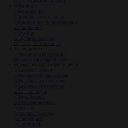
Показать все Секс-наборы
Страпоны
↳
Без вибрации
↳
Безремневые страпоны
↳
Для двойного проникновения
↳
С вибрацией
↳
Страпон
↳
Трусики и насадки
Показать все Страпоны
Фаллопротезы
↳
Фаллопротезы мужские
Показать все Фаллопротезы
Анальные стимуляторы и пробки
↳
Анальные елочки
↳
Анальные пробки, втулки
↳
Анальные расширители
↳
Анальные стимуляторы
↳
Анальный душ
↳
Без вибрации
↳
Влагозащищенные
↳
Гиганты
↳
Пробки с хвостом
↳
С вибрацией
↳
С ротацией