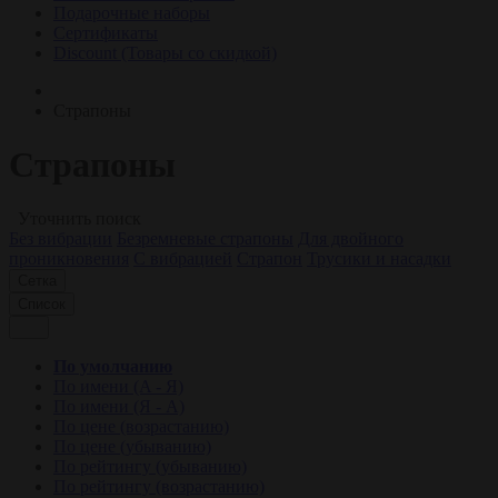
Подарочные наборы
Сертификаты
Discount (Товары со скидкой)
Страпоны
Страпоны
Уточнить поиск
Без вибрации
Безремневые страпоны
Для двойного
проникновения
С вибрацией
Страпон
Трусики и насадки
Сетка
Список
По умолчанию
По имени (A - Я)
По имени (Я - A)
По цене (возрастанию)
По цене (убыванию)
По рейтингу (убыванию)
По рейтингу (возрастанию)