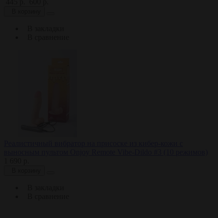
445 р.
600 р.
В корзину
В закладки
В сравнение
Реалистичный вибратор на присоске из кибер-кожи с
выносным пультом Onjoy Remote Vibe-Dildo #3 (10 режимов)
1 690 р.
В корзину
В закладки
В сравнение