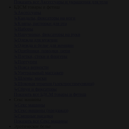
Показать все Аксессуары и украшения для тела
БДСМ товары и фетиш
↳
Аксессуары
↳
Кандалы, фиксаторы на ноги
↳
Кляпы, распорки для рта
↳
Наборы
↳
Наручники, фиксаторы на руки
↳
Одежда для мужчин
↳
Одежда и белье для женщин
↳
Ошейники, поводки, цепи
↳
Плетки, стеки и флогеры
↳
Портупеи
↳
Пояса верности
↳
Уретральный массажер
↳
Шлемы, маски
↳
Шоковая терапия (электростимуляция)
↳
Сбруи и фиксаторы
Показать все БДСМ товары и фетиш
Секс машины
↳
Секс машины
↳
Секс-машины (предзаказ)
↳
Сменные насадки
Показать все Секс машины
Эротическое белье