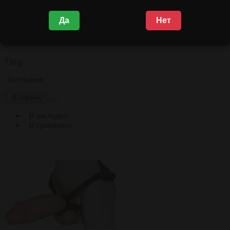
Да
Нет
SMOOTH насадка 4.5"
..
730 р.
0 отзывов
В корзину
В закладки
В сравнение