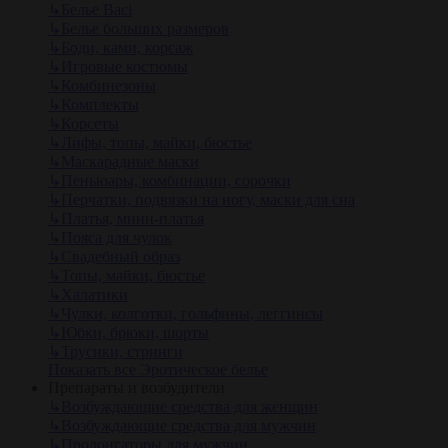
↳
Белье Baci
↳
Белье больших размеров
↳
Боди, ками, корсаж
↳
Игровые костюмы
↳
Комбинезоны
↳
Комплекты
↳
Корсеты
↳
Лифы, топы, майки, бюстье
↳
Маскарадные маски
↳
Пеньюары, комбинации, сорочки
↳
Перчатки, подвязки на ногу, маски для сна
↳
Платья, мини-платья
↳
Пояса для чулок
↳
Свадебный образ
↳
Топы, майки, бюстье
↳
Халатики
↳
Чулки, колготки, гольфины, леггинсы
↳
Юбки, брюки, шорты
↳
Трусики, стринги
Показать все Эротическое белье
Препараты и возбудители
↳
Возбуждающие средства для женщин
↳
Возбуждающие средства для мужчин
↳
Пролонгаторы для мужчин