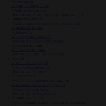
↳
С ротацией
↳
Супер-реалистичные
↳
Хай-тек вибраторы
Показать все Вибраторы и фаллоимитаторы
Вибростимуляторы
↳
Клиторально-вагинальные стимуляторы
↳
Вибромассажеры
↳
Виброяйца
↳
Стимуляторы точки G
Показать все Вибростимуляторы
Гиганты и фистинг
↳
Гиганты и фистинг
Показать все Гиганты и фистинг
Вагины
↳
Вагины с вибрацией
↳
Вагины без вибрации
Показать все Вагины
Мастурбаторы
↳
Мастурбаторы и оростимуляторы
↳
Автоматические мастурбаторы
↳
Мастурбаторы Tenga
Показать все Мастурбаторы
Увеличение пениса
↳
Удлиняющие насадки, пенисы для ношения