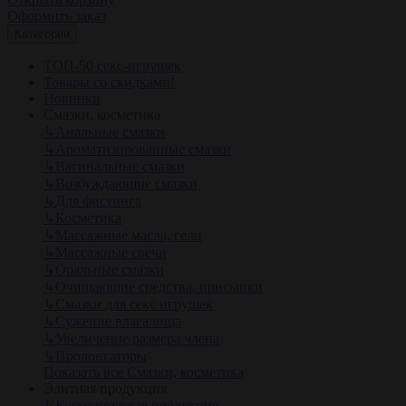
Оформить заказ
Категории
ТОП-50 секс-игрушек
Товары со скидками!
Новинки
Смазки, косметика
↳
Анальные смазки
↳
Ароматизированные смазки
↳
Вагинальные смазки
↳
Возбуждающие смазки
↳
Для фистинга
↳
Косметика
↳
Массажные масла, гели
↳
Массажные свечи
↳
Оральные смазки
↳
Очищающие средства, присыпки
↳
Смазки для секс игрушек
↳
Сужение влагалища
↳
Увеличение размера члена
↳
Пролонгаторы
Показать все Смазки, косметика
Элитная продукция
↳
Косметическая продукция