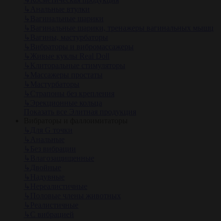
↳
Анальные втулки
↳
Вагинальные шарики
↳
Вагинальные шарики, тренажеры вагинальных мышц
↳
Вагины, мастурбаторы
↳
Вибраторы и вибромассажеры
↳
Живые куклы Real Doll
↳
Клиторальные стимуляторы
↳
Массажеры простаты
↳
Мастурбаторы
↳
Страпоны без крепления
↳
Эрекционные кольца
Показать все Элитная продукция
Вибраторы и фаллоимитаторы
↳
Для G точки
↳
Анальные
↳
Без вибрации
↳
Влагозащищенные
↳
Двойные
↳
Надувные
↳
Нереалистичные
↳
Половые члены животных
↳
Реалистичные
↳
С вибрацией