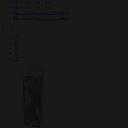
По модели (A - Я)
По модели (Я - A)
Наличие (меньше > больше)
Наличие (больше > меньше)
12
25
50
75
100