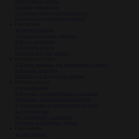
↳
Вакуумные помпы
↳
Кремы, препараты
↳
Приборы для удлинения пениса
Показать все Увеличение пениса
Секс куклы
↳
Среднего класса
↳
Куклы как живые девушки
↳
Куклы-мужчины
↳
Премиум класса
Показать все Секс куклы
Вакуумные помпы
↳
Помпы мужские для тренировки эрекции
↳
Насадки на помпу
Показать все Вакуумные помпы
Насадки, кольца
↳
Без вибрации
↳
Насадки, стимулирующие влагалище
↳
Насадки, стимулирующие клитор
↳
Удлиняющие и утолщающие насадки
↳
Эрекционные
↳
С вибрацией, с ротацией
Показать все Насадки, кольца
Секс-наборы
↳
Секс-наборы