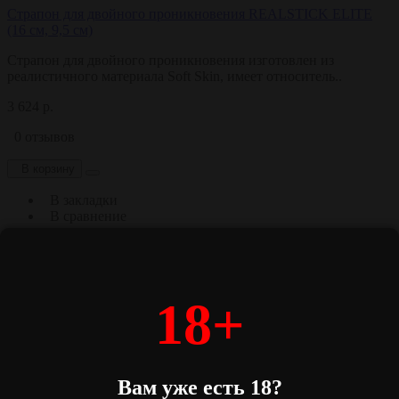
Cтрапон для двойного проникновения REALSTICK ELITE
(16 см, 9,5 см)
Страпон для двойного проникновения изготовлен из
реалистичного материала Soft Skin, имеет относитель..
3 624 р.
0 отзывов
В корзину
В закладки
В сравнение
18+
Вам уже есть 18?