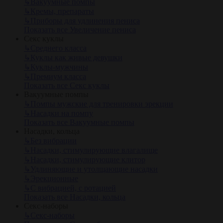
↳
Вакуумные помпы
↳
Кремы, препараты
↳
Приборы для удлинения пениса
Показать все Увеличение пениса
Секс куклы
↳
Среднего класса
↳
Куклы как живые девушки
↳
Куклы-мужчины
↳
Премиум класса
Показать все Секс куклы
Вакуумные помпы
↳
Помпы мужские для тренировки эрекции
↳
Насадки на помпу
Показать все Вакуумные помпы
Насадки, кольца
↳
Без вибрации
↳
Насадки, стимулирующие влагалище
↳
Насадки, стимулирующие клитор
↳
Удлиняющие и утолщающие насадки
↳
Эрекционные
↳
С вибрацией, с ротацией
Показать все Насадки, кольца
Секс-наборы
↳
Секс-наборы