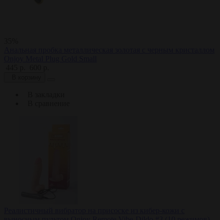
35%
Анальная пробка металлическая золотая с черным кристаллом
Onjoy Metal Plug Gold Small
445 р.
600 р.
В корзину
В закладки
В сравнение
Реалистичный вибратор на присоске из кибер-кожи с
выносным пультом Onjoy Remote Vibe-Dildo #3 (10 режимов)