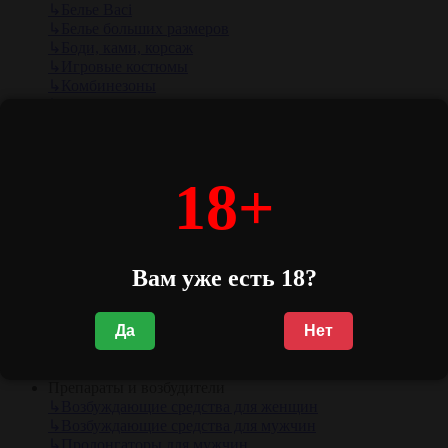
↳
Белье Baci
↳
Белье больших размеров
↳
Боди, ками, корсаж
↳
Игровые костюмы
↳
Комбинезоны
↳
Комплекты
↳
Корсеты
↳
Лифы, топы, майки, бюстье
↳
Маскарадные маски
↳
Пеньюары, комбинации, сорочки
18+
↳
Перчатки, подвязки на ногу, маски для сна
↳
Платья, мини-платья
↳
Пояса для чулок
↳
Свадебный образ
Вам уже есть 18?
↳
Топы, майки, бюстье
↳
Халатики
↳
Чулки, колготки, гольфины, леггинсы
Да
Нет
↳
Юбки, брюки, шорты
↳
Трусики, стринги
Показать все Эротическое белье
Препараты и возбудители
↳
Возбуждающие средства для женщин
↳
Возбуждающие средства для мужчин
↳
Пролонгаторы для мужчин