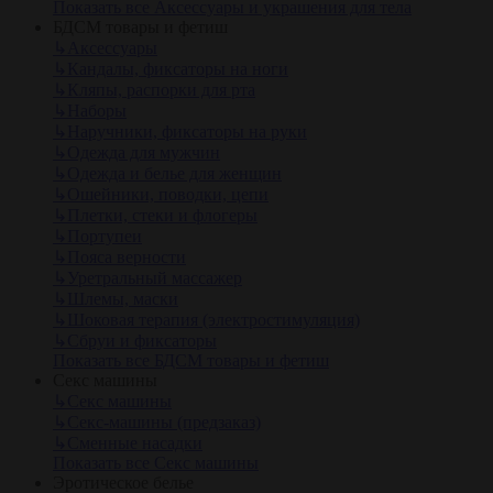
Показать все Аксессуары и украшения для тела
БДСМ товары и фетиш
↳
Аксессуары
↳
Кандалы, фиксаторы на ноги
↳
Кляпы, распорки для рта
↳
Наборы
↳
Наручники, фиксаторы на руки
↳
Одежда для мужчин
↳
Одежда и белье для женщин
↳
Ошейники, поводки, цепи
↳
Плетки, стеки и флогеры
↳
Портупеи
↳
Пояса верности
↳
Уретральный массажер
↳
Шлемы, маски
↳
Шоковая терапия (электростимуляция)
↳
Сбруи и фиксаторы
Показать все БДСМ товары и фетиш
Секс машины
↳
Секс машины
↳
Секс-машины (предзаказ)
↳
Сменные насадки
Показать все Секс машины
Эротическое белье