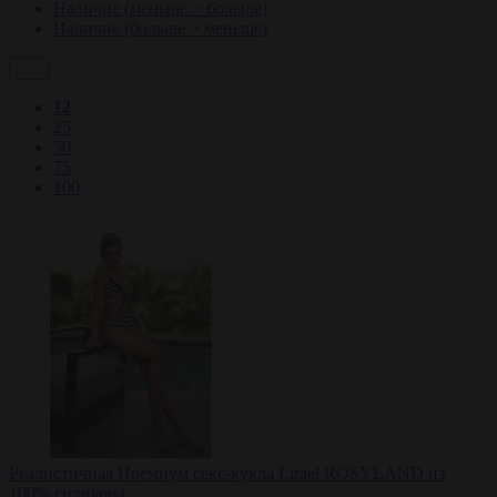
Наличие (меньше > больше)
Наличие (больше > меньше)
12
25
50
75
100
Реалистичная Премиум секс-кукла Lirael ROSYLAND из
100% силикона