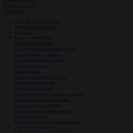
Оформить заказ
Категории
ТОП-50 секс-игрушек
Товары со скидками!
Новинки
Смазки, косметика
↳
Анальные смазки
↳
Ароматизированные смазки
↳
Вагинальные смазки
↳
Возбуждающие смазки
↳
Для фистинга
↳
Косметика
↳
Массажные масла, гели
↳
Массажные свечи
↳
Оральные смазки
↳
Очищающие средства, присыпки
↳
Смазки для секс игрушек
↳
Сужение влагалища
↳
Увеличение размера члена
↳
Пролонгаторы
Показать все Смазки, косметика
Элитная продукция
↳
Косметическая продукция