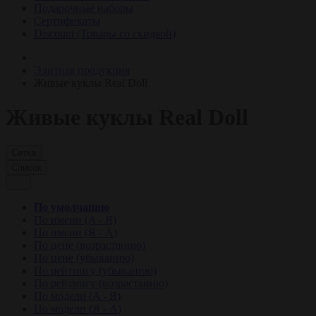
Подарочные наборы
Сертификаты
Discount (Товары со скидкой)
Элитная продукция
Живые куклы Real Doll
Живые куклы Real Doll
Сетка
Список
По умолчанию
По имени (A - Я)
По имени (Я - A)
По цене (возрастанию)
По цене (убыванию)
По рейтингу (убыванию)
По рейтингу (возрастанию)
По модели (A - Я)
По модели (Я - A)