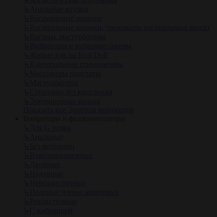
↳
Анальные втулки
↳
Вагинальные шарики
↳
Вагинальные шарики, тренажеры вагинальных мышц
↳
Вагины, мастурбаторы
↳
Вибраторы и вибромассажеры
↳
Живые куклы Real Doll
↳
Клиторальные стимуляторы
↳
Массажеры простаты
↳
Мастурбаторы
↳
Страпоны без крепления
↳
Эрекционные кольца
Показать все Элитная продукция
Вибраторы и фаллоимитаторы
↳
Для G точки
↳
Анальные
↳
Без вибрации
↳
Влагозащищенные
↳
Двойные
↳
Надувные
↳
Нереалистичные
↳
Половые члены животных
↳
Реалистичные
↳
С вибрацией