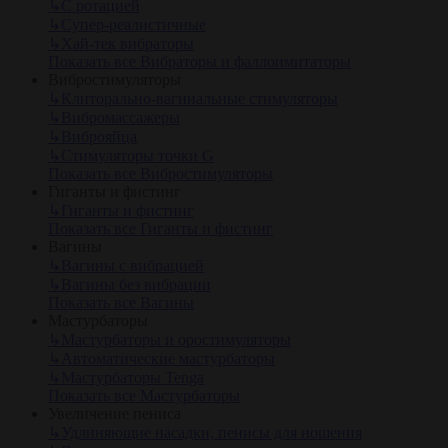
↳
С ротацией
↳
Супер-реалистичные
↳
Хай-тек вибраторы
Показать все Вибраторы и фаллоимитаторы
Вибростимуляторы
↳
Клиторально-вагинальные стимуляторы
↳
Вибромассажеры
↳
Виброяйца
↳
Стимуляторы точки G
Показать все Вибростимуляторы
Гиганты и фистинг
↳
Гиганты и фистинг
Показать все Гиганты и фистинг
Вагины
↳
Вагины с вибрацией
↳
Вагины без вибрации
Показать все Вагины
Мастурбаторы
↳
Мастурбаторы и оростимуляторы
↳
Автоматические мастурбаторы
↳
Мастурбаторы Tenga
Показать все Мастурбаторы
Увеличение пениса
↳
Удлиняющие насадки, пенисы для ношения