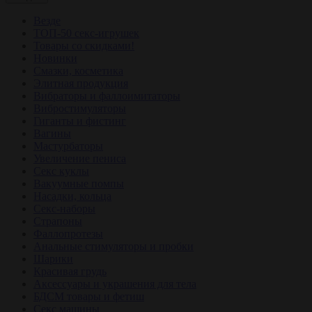
Везде
ТОП-50 секс-игрушек
Товары со скидками!
Новинки
Смазки, косметика
Элитная продукция
Вибраторы и фаллоимитаторы
Вибростимуляторы
Гиганты и фистинг
Вагины
Мастурбаторы
Увеличение пениса
Секс куклы
Вакуумные помпы
Насадки, кольца
Секс-наборы
Страпоны
Фаллопротезы
Анальные стимуляторы и пробки
Шарики
Красивая грудь
Аксессуары и украшения для тела
БДСМ товары и фетиш
Секс машины