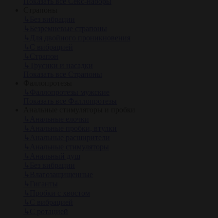
Показать все Секс-наборы
Страпоны
↳
Без вибрации
↳
Безремневые страпоны
↳
Для двойного проникновения
↳
С вибрацией
↳
Страпон
↳
Трусики и насадки
Показать все Страпоны
Фаллопротезы
↳
Фаллопротезы мужские
Показать все Фаллопротезы
Анальные стимуляторы и пробки
↳
Анальные елочки
↳
Анальные пробки, втулки
↳
Анальные расширители
↳
Анальные стимуляторы
↳
Анальный душ
↳
Без вибрации
↳
Влагозащищенные
↳
Гиганты
↳
Пробки с хвостом
↳
С вибрацией
↳
С ротацией