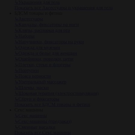
↳
Украшения для тела
Показать все Аксессуары и украшения для тела
БДСМ товары и фетиш
↳
Аксессуары
↳
Кандалы, фиксаторы на ноги
↳
Кляпы, распорки для рта
↳
Наборы
↳
Наручники, фиксаторы на руки
↳
Одежда для мужчин
↳
Одежда и белье для женщин
↳
Ошейники, поводки, цепи
↳
Плетки, стеки и флогеры
↳
Портупеи
↳
Пояса верности
↳
Уретральный массажер
↳
Шлемы, маски
↳
Шоковая терапия (электростимуляция)
↳
Сбруи и фиксаторы
Показать все БДСМ товары и фетиш
Секс машины
↳
Секс машины
↳
Секс-машины (предзаказ)
↳
Сменные насадки
Показать все Секс машины