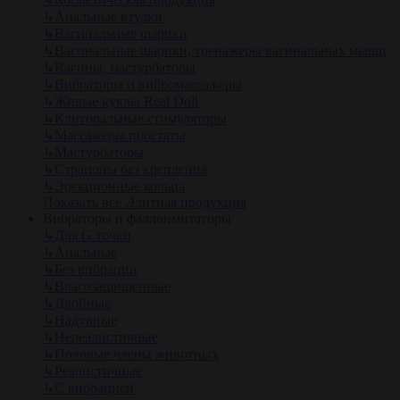
↳
Анальные втулки
↳
Вагинальные шарики
↳
Вагинальные шарики, тренажеры вагинальных мышц
↳
Вагины, мастурбаторы
↳
Вибраторы и вибромассажеры
↳
Живые куклы Real Doll
↳
Клиторальные стимуляторы
↳
Массажеры простаты
↳
Мастурбаторы
↳
Страпоны без крепления
↳
Эрекционные кольца
Показать все Элитная продукция
Вибраторы и фаллоимитаторы
↳
Для G точки
↳
Анальные
↳
Без вибрации
↳
Влагозащищенные
↳
Двойные
↳
Надувные
↳
Нереалистичные
↳
Половые члены животных
↳
Реалистичные
↳
С вибрацией