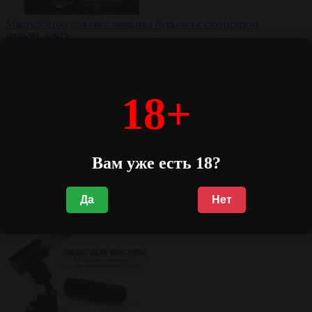
Мастурбатор для секс машины бутылка с сюрпризом
ROSYLAND
..
1 852 р.
18+
0 отзывов
В корзину
В закладки
Вам уже есть 18?
В сравнение
Да
Нет