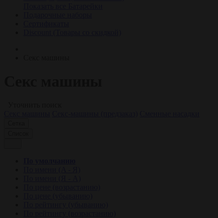
Показать все Батарейки
Подарочные наборы
Сертификаты
Discount (Товары со скидкой)
Секс машины
Секс машины
Уточнить поиск
Секс машины
Секс-машины (предзаказ)
Сменные насадки
Сетка
Список
По умолчанию
По имени (A - Я)
По имени (Я - A)
По цене (возрастанию)
По цене (убыванию)
По рейтингу (убыванию)
По рейтингу (возрастанию)