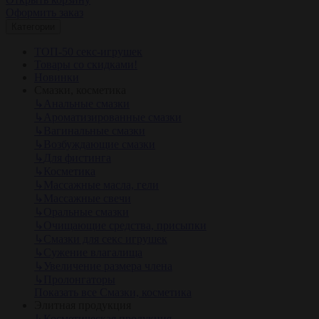
Оформить заказ
Категории
ТОП-50 секс-игрушек
Товары со скидками!
Новинки
Смазки, косметика
↳
Анальные смазки
↳
Ароматизированные смазки
↳
Вагинальные смазки
↳
Возбуждающие смазки
↳
Для фистинга
↳
Косметика
↳
Массажные масла, гели
↳
Массажные свечи
↳
Оральные смазки
↳
Очищающие средства, присыпки
↳
Смазки для секс игрушек
↳
Сужение влагалища
↳
Увеличение размера члена
↳
Пролонгаторы
Показать все Смазки, косметика
Элитная продукция
↳
Косметическая продукция