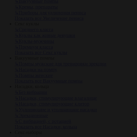
↳
Вакуумные помпы
↳
Кремы, препараты
↳
Приборы для удлинения пениса
Показать все Увеличение пениса
Секс куклы
↳
Среднего класса
↳
Куклы как живые девушки
↳
Куклы-мужчины
↳
Премиум класса
Показать все Секс куклы
Вакуумные помпы
↳
Помпы мужские для тренировки эрекции
↳
Насадки на помпу
↳
Помпы женские
Показать все Вакуумные помпы
Насадки, кольца
↳
Без вибрации
↳
Насадки, стимулирующие влагалище
↳
Насадки, стимулирующие клитор
↳
Удлиняющие и утолщающие насадки
↳
Эрекционные
↳
С вибрацией, с ротацией
Показать все Насадки, кольца
Секс-наборы