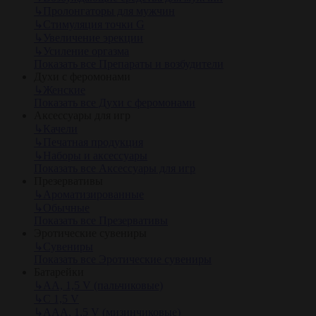
↳
Пролонгаторы для мужчин
↳
Стимуляция точки G
↳
Увеличение эрекции
↳
Усиление оргазма
Показать все Препараты и возбудители
Духи с феромонами
↳
Женские
Показать все Духи с феромонами
Аксессуары для игр
↳
Качели
↳
Печатная продукция
↳
Наборы и аксессуары
Показать все Аксессуары для игр
Презервативы
↳
Ароматизированные
↳
Обычные
Показать все Презервативы
Эротические сувениры
↳
Сувениры
Показать все Эротические сувениры
Батарейки
↳
АА, 1,5 V (пальчиковые)
↳
С 1,5 V
↳
AAA, 1,5 V (мизинчиковые)