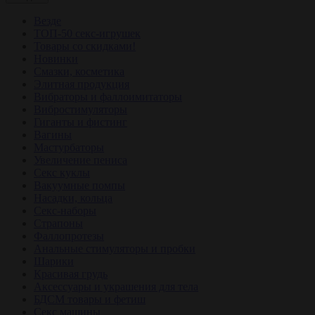
Везде
ТОП-50 секс-игрушек
Товары со скидками!
Новинки
Смазки, косметика
Элитная продукция
Вибраторы и фаллоимитаторы
Вибростимуляторы
Гиганты и фистинг
Вагины
Мастурбаторы
Увеличение пениса
Секс куклы
Вакуумные помпы
Насадки, кольца
Секс-наборы
Страпоны
Фаллопротезы
Анальные стимуляторы и пробки
Шарики
Красивая грудь
Аксессуары и украшения для тела
БДСМ товары и фетиш
Секс машины