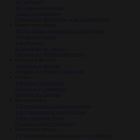
↳
С ротацией
↳
Супер-реалистичные
↳
Хай-тек вибраторы
Показать все Вибраторы и фаллоимитаторы
Вибростимуляторы
↳
Клиторально-вагинальные стимуляторы
↳
Вибромассажеры
↳
Виброяйца
↳
Стимуляторы точки G
Показать все Вибростимуляторы
Гиганты и фистинг
↳
Гиганты и фистинг
Показать все Гиганты и фистинг
Вагины
↳
Вагины с вибрацией
↳
Вагины без вибрации
Показать все Вагины
Мастурбаторы
↳
Мастурбаторы и оростимуляторы
↳
Автоматические мастурбаторы
↳
Мастурбаторы Tenga
Показать все Мастурбаторы
Увеличение пениса
↳
Удлиняющие насадки, пенисы для ношения