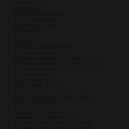
Эротическое белье
↳
Белье Baci
↳
Белье больших размеров
↳
Боди, ками, корсаж
↳
Игровые костюмы
↳
Комбинезоны
↳
Комплекты
↳
Корсеты
↳
Лифы, топы, майки, бюстье
↳
Маскарадные маски
↳
Пеньюары, комбинации, сорочки
↳
Перчатки, подвязки на ногу, маски для сна
↳
Платья, мини-платья
↳
Пояса для чулок
↳
Свадебный образ
↳
Топы, майки, бюстье
↳
Халатики
↳
Чулки, колготки, гольфины, леггинсы
↳
Юбки, брюки, шорты
↳
Трусики, стринги
Показать все Эротическое белье
Препараты и возбудители
↳
Возбуждающие средства для женщин
↳
Возбуждающие средства для мужчин