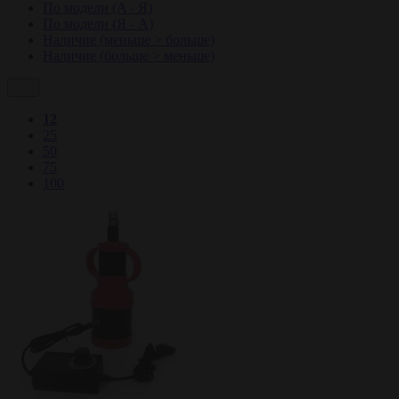
По модели (A - Я)
По модели (Я - A)
Наличие (меньше > больше)
Наличие (больше > меньше)
12
25
50
75
100