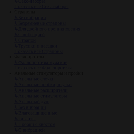
↳
Секс-наборы
Показать все Секс-наборы
Страпоны
↳
Без вибрации
↳
Безремневые страпоны
↳
Для двойного проникновения
↳
С вибрацией
↳
Страпон
↳
Трусики и насадки
Показать все Страпоны
Фаллопротезы
↳
Фаллопротезы мужские
Показать все Фаллопротезы
Анальные стимуляторы и пробки
↳
Анальные елочки
↳
Анальные пробки, втулки
↳
Анальные расширители
↳
Анальные стимуляторы
↳
Анальный душ
↳
Без вибрации
↳
Влагозащищенные
↳
Гиганты
↳
Пробки с хвостом
↳
С вибрацией