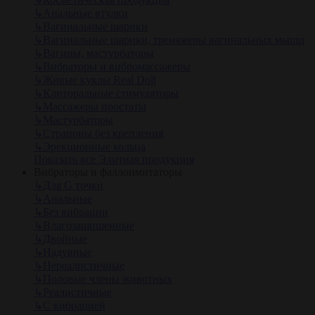
↳
Анальные втулки
↳
Вагинальные шарики
↳
Вагинальные шарики, тренажеры вагинальных мышц
↳
Вагины, мастурбаторы
↳
Вибраторы и вибромассажеры
↳
Живые куклы Real Doll
↳
Клиторальные стимуляторы
↳
Массажеры простаты
↳
Мастурбаторы
↳
Страпоны без крепления
↳
Эрекционные кольца
Показать все Элитная продукция
Вибраторы и фаллоимитаторы
↳
Для G точки
↳
Анальные
↳
Без вибрации
↳
Влагозащищенные
↳
Двойные
↳
Надувные
↳
Нереалистичные
↳
Половые члены животных
↳
Реалистичные
↳
С вибрацией