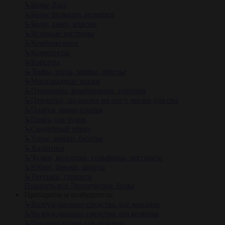
↳
Белье Baci
↳
Белье больших размеров
↳
Боди, ками, корсаж
↳
Игровые костюмы
↳
Комбинезоны
↳
Комплекты
↳
Корсеты
↳
Лифы, топы, майки, бюстье
↳
Маскарадные маски
↳
Пеньюары, комбинации, сорочки
↳
Перчатки, подвязки на ногу, маски для сна
↳
Платья, мини-платья
↳
Пояса для чулок
↳
Свадебный образ
↳
Топы, майки, бюстье
↳
Халатики
↳
Чулки, колготки, гольфины, леггинсы
↳
Юбки, брюки, шорты
↳
Трусики, стринги
Показать все Эротическое белье
Препараты и возбудители
↳
Возбуждающие средства для женщин
↳
Возбуждающие средства для мужчин
↳
Пролонгаторы для мужчин