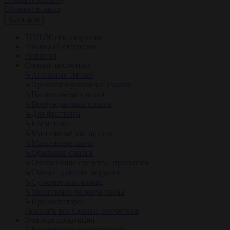
Оформить заказ
Категории
ТОП-50 секс-игрушек
Товары со скидками!
Новинки
Смазки, косметика
↳
Анальные смазки
↳
Ароматизированные смазки
↳
Вагинальные смазки
↳
Возбуждающие смазки
↳
Для фистинга
↳
Косметика
↳
Массажные масла, гели
↳
Массажные свечи
↳
Оральные смазки
↳
Очищающие средства, присыпки
↳
Смазки для секс игрушек
↳
Сужение влагалища
↳
Увеличение размера члена
↳
Пролонгаторы
Показать все Смазки, косметика
Элитная продукция
↳
Косметическая продукция