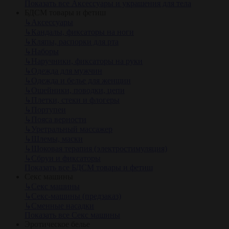
Показать все Аксессуары и украшения для тела
БДСМ товары и фетиш
↳
Аксессуары
↳
Кандалы, фиксаторы на ноги
↳
Кляпы, распорки для рта
↳
Наборы
↳
Наручники, фиксаторы на руки
↳
Одежда для мужчин
↳
Одежда и белье для женщин
↳
Ошейники, поводки, цепи
↳
Плетки, стеки и флогеры
↳
Портупеи
↳
Пояса верности
↳
Уретральный массажер
↳
Шлемы, маски
↳
Шоковая терапия (электростимуляция)
↳
Сбруи и фиксаторы
Показать все БДСМ товары и фетиш
Секс машины
↳
Секс машины
↳
Секс-машины (предзаказ)
↳
Сменные насадки
Показать все Секс машины
Эротическое белье