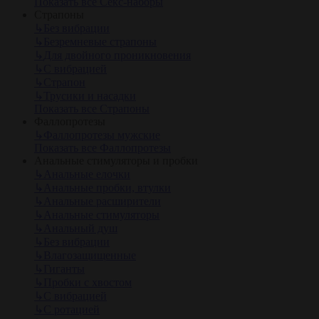
Показать все Секс-наборы
Страпоны
↳
Без вибрации
↳
Безремневые страпоны
↳
Для двойного проникновения
↳
С вибрацией
↳
Страпон
↳
Трусики и насадки
Показать все Страпоны
Фаллопротезы
↳
Фаллопротезы мужские
Показать все Фаллопротезы
Анальные стимуляторы и пробки
↳
Анальные елочки
↳
Анальные пробки, втулки
↳
Анальные расширители
↳
Анальные стимуляторы
↳
Анальный душ
↳
Без вибрации
↳
Влагозащищенные
↳
Гиганты
↳
Пробки с хвостом
↳
С вибрацией
↳
С ротацией