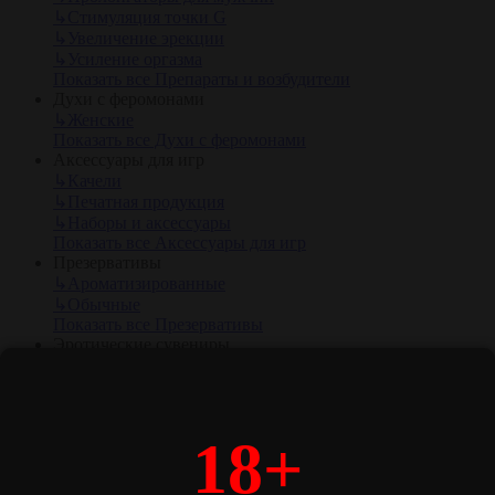
↳
Стимуляция точки G
↳
Увеличение эрекции
↳
Усиление оргазма
Показать все Препараты и возбудители
Духи с феромонами
↳
Женские
Показать все Духи с феромонами
Аксессуары для игр
↳
Качели
↳
Печатная продукция
↳
Наборы и аксессуары
Показать все Аксессуары для игр
Презервативы
↳
Ароматизированные
↳
Обычные
Показать все Презервативы
Эротические сувениры
↳
Сувениры
Показать все Эротические сувениры
Батарейки
↳
АА, 1,5 V (пальчиковые)
18+
↳
С 1,5 V
↳
AAA, 1,5 V (мизинчиковые)
Показать все Батарейки