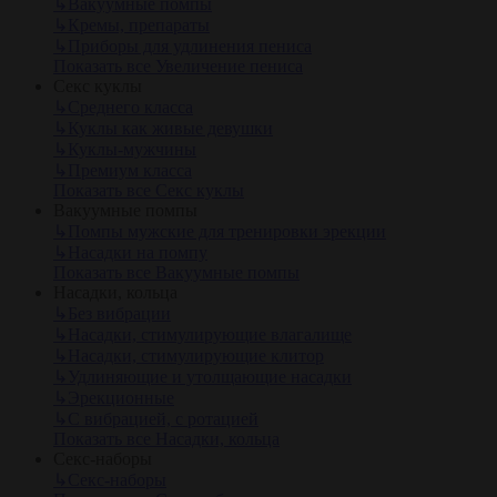
↳
Вакуумные помпы
↳
Кремы, препараты
↳
Приборы для удлинения пениса
Показать все Увеличение пениса
Секс куклы
↳
Среднего класса
↳
Куклы как живые девушки
↳
Куклы-мужчины
↳
Премиум класса
Показать все Секс куклы
Вакуумные помпы
↳
Помпы мужские для тренировки эрекции
↳
Насадки на помпу
Показать все Вакуумные помпы
Насадки, кольца
↳
Без вибрации
↳
Насадки, стимулирующие влагалище
↳
Насадки, стимулирующие клитор
↳
Удлиняющие и утолщающие насадки
↳
Эрекционные
↳
С вибрацией, с ротацией
Показать все Насадки, кольца
Секс-наборы
↳
Секс-наборы