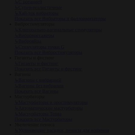
↳
С ротацией
↳
Супер-реалистичные
↳
Хай-тек вибраторы
Показать все Вибраторы и фаллоимитаторы
Вибростимуляторы
↳
Клиторально-вагинальные стимуляторы
↳
Вибромассажеры
↳
Виброяйца
↳
Стимуляторы точки G
Показать все Вибростимуляторы
Гиганты и фистинг
↳
Гиганты и фистинг
Показать все Гиганты и фистинг
Вагины
↳
Вагины с вибрацией
↳
Вагины без вибрации
Показать все Вагины
Мастурбаторы
↳
Мастурбаторы и оростимуляторы
↳
Автоматические мастурбаторы
↳
Мастурбаторы Tenga
Показать все Мастурбаторы
Увеличение пениса
↳
Удлиняющие насадки, пенисы для ношения