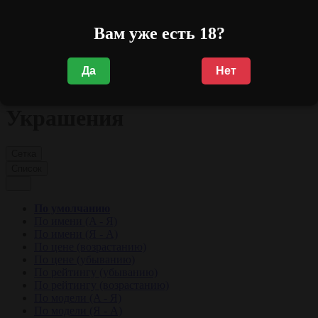
Подарочные наборы
Сертификаты
Вам уже есть 18?
Discount (Товары со скидкой)
Красивая грудь
Да
Нет
Украшения
Украшения
Сетка
Список
По умолчанию
По имени (A - Я)
По имени (Я - A)
По цене (возрастанию)
По цене (убыванию)
По рейтингу (убыванию)
По рейтингу (возрастанию)
По модели (A - Я)
По модели (Я - A)