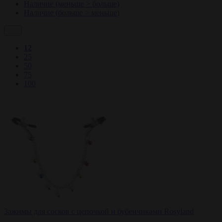
Наличие (меньше > больше)
Наличие (больше > меньше)
12
25
50
75
100
Зажимы для сосков с цепочкой и бубенчиками Rosyland