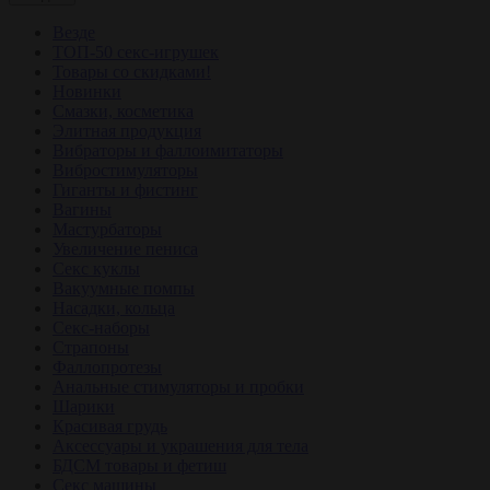
Везде
ТОП-50 секс-игрушек
Товары со скидками!
Новинки
Смазки, косметика
Элитная продукция
Вибраторы и фаллоимитаторы
Вибростимуляторы
Гиганты и фистинг
Вагины
Мастурбаторы
Увеличение пениса
Секс куклы
Вакуумные помпы
Насадки, кольца
Секс-наборы
Страпоны
Фаллопротезы
Анальные стимуляторы и пробки
Шарики
Красивая грудь
Аксессуары и украшения для тела
БДСМ товары и фетиш
Секс машины