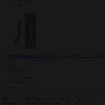
В закладки
В сравнение
Двухсторонний перезаряжаемый вибромассажер Lodi с гибкой
головкой (20 режимов) (фиолетовый)
3 248 р.
В корзину
В закладки
В сравнение
Закрыть
Магазин интимных товаров © ZakazSexShop. Просмотр
материалов сайта разрешен лицам, достигшим 18 лет.