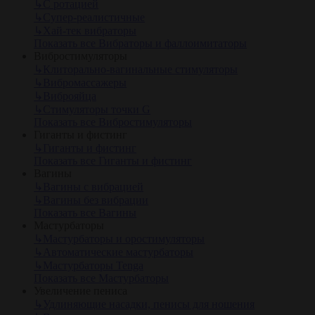
↳
С ротацией
↳
Супер-реалистичные
↳
Хай-тек вибраторы
Показать все Вибраторы и фаллоимитаторы
Вибростимуляторы
↳
Клиторально-вагинальные стимуляторы
↳
Вибромассажеры
↳
Виброяйца
↳
Стимуляторы точки G
Показать все Вибростимуляторы
Гиганты и фистинг
↳
Гиганты и фистинг
Показать все Гиганты и фистинг
Вагины
↳
Вагины с вибрацией
↳
Вагины без вибрации
Показать все Вагины
Мастурбаторы
↳
Мастурбаторы и оростимуляторы
↳
Автоматические мастурбаторы
↳
Мастурбаторы Tenga
Показать все Мастурбаторы
Увеличение пениса
↳
Удлиняющие насадки, пенисы для ношения