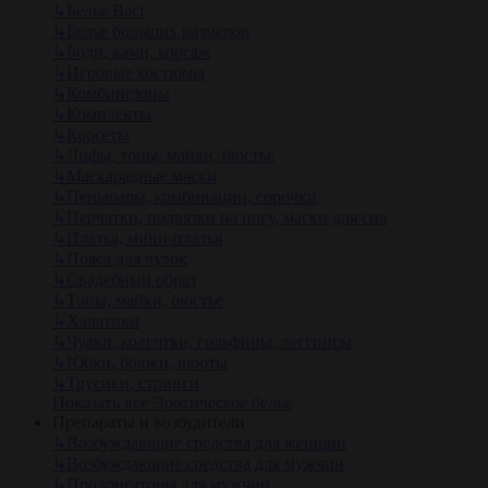
↳
Белье Baci
↳
Белье больших размеров
↳
Боди, ками, корсаж
↳
Игровые костюмы
↳
Комбинезоны
↳
Комплекты
↳
Корсеты
↳
Лифы, топы, майки, бюстье
↳
Маскарадные маски
↳
Пеньюары, комбинации, сорочки
↳
Перчатки, подвязки на ногу, маски для сна
↳
Платья, мини-платья
↳
Пояса для чулок
↳
Свадебный образ
↳
Топы, майки, бюстье
↳
Халатики
↳
Чулки, колготки, гольфины, леггинсы
↳
Юбки, брюки, шорты
↳
Трусики, стринги
Показать все Эротическое белье
Препараты и возбудители
↳
Возбуждающие средства для женщин
↳
Возбуждающие средства для мужчин
↳
Пролонгаторы для мужчин