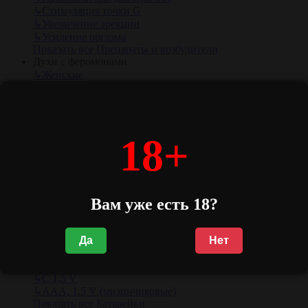
↳
Стимуляция точки G
↳
Увеличение эрекции
↳
Усиление оргазма
Показать все Препараты и возбудители
Духи с феромонами
↳
Женские
Показать все Духи с феромонами
Аксессуары для игр
↳
Качели
↳
Печатная продукция
18+
↳
Наборы и аксессуары
Показать все Аксессуары для игр
Презервативы
↳
Ароматизированные
↳
Обычные
Вам уже есть 18?
Показать все Презервативы
Эротические сувениры
↳
Сувениры
Показать все Эротические сувениры
Да
Нет
Батарейки
↳
АА, 1,5 V (пальчиковые)
↳
С 1,5 V
↳
AAA, 1,5 V (мизинчиковые)
Показать все Батарейки