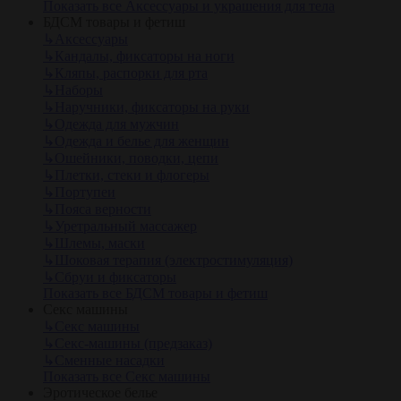
Показать все Аксессуары и украшения для тела
БДСМ товары и фетиш
↳
Аксессуары
↳
Кандалы, фиксаторы на ноги
↳
Кляпы, распорки для рта
↳
Наборы
↳
Наручники, фиксаторы на руки
↳
Одежда для мужчин
↳
Одежда и белье для женщин
↳
Ошейники, поводки, цепи
↳
Плетки, стеки и флогеры
↳
Портупеи
↳
Пояса верности
↳
Уретральный массажер
↳
Шлемы, маски
↳
Шоковая терапия (электростимуляция)
↳
Сбруи и фиксаторы
Показать все БДСМ товары и фетиш
Секс машины
↳
Секс машины
↳
Секс-машины (предзаказ)
↳
Сменные насадки
Показать все Секс машины
Эротическое белье