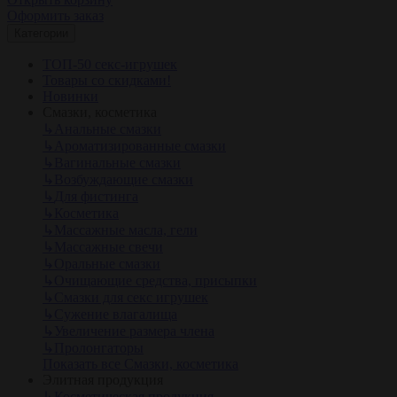
Оформить заказ
Категории
ТОП-50 секс-игрушек
Товары со скидками!
Новинки
Смазки, косметика
↳
Анальные смазки
↳
Ароматизированные смазки
↳
Вагинальные смазки
↳
Возбуждающие смазки
↳
Для фистинга
↳
Косметика
↳
Массажные масла, гели
↳
Массажные свечи
↳
Оральные смазки
↳
Очищающие средства, присыпки
↳
Смазки для секс игрушек
↳
Сужение влагалища
↳
Увеличение размера члена
↳
Пролонгаторы
Показать все Смазки, косметика
Элитная продукция
↳
Косметическая продукция