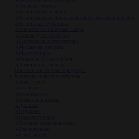
↳
Анальные втулки
↳
Вагинальные шарики
↳
Вагинальные шарики, тренажеры вагинальных мышц
↳
Вагины, мастурбаторы
↳
Вибраторы и вибромассажеры
↳
Живые куклы Real Doll
↳
Клиторальные стимуляторы
↳
Массажеры простаты
↳
Мастурбаторы
↳
Страпоны без крепления
↳
Эрекционные кольца
Показать все Элитная продукция
Вибраторы и фаллоимитаторы
↳
Для G точки
↳
Анальные
↳
Без вибрации
↳
Влагозащищенные
↳
Двойные
↳
Надувные
↳
Нереалистичные
↳
Половые члены животных
↳
Реалистичные
↳
С вибрацией