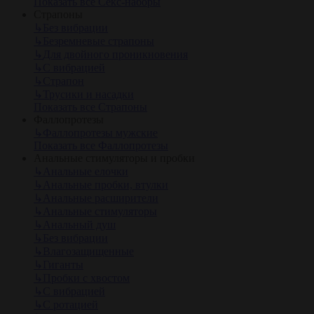
Показать все Секс-наборы
Страпоны
↳
Без вибрации
↳
Безремневые страпоны
↳
Для двойного проникновения
↳
С вибрацией
↳
Страпон
↳
Трусики и насадки
Показать все Страпоны
Фаллопротезы
↳
Фаллопротезы мужские
Показать все Фаллопротезы
Анальные стимуляторы и пробки
↳
Анальные елочки
↳
Анальные пробки, втулки
↳
Анальные расширители
↳
Анальные стимуляторы
↳
Анальный душ
↳
Без вибрации
↳
Влагозащищенные
↳
Гиганты
↳
Пробки с хвостом
↳
С вибрацией
↳
С ротацией