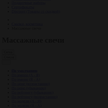
Подарочные наборы
Сертификаты
Discount (Товары со скидкой)
Смазки, косметика
Массажные свечи
Массажные свечи
Сетка
Список
По умолчанию
По имени (A - Я)
По имени (Я - A)
По цене (возрастанию)
По цене (убыванию)
По рейтингу (убыванию)
По рейтингу (возрастанию)
По модели (A - Я)
По модели (Я - A)