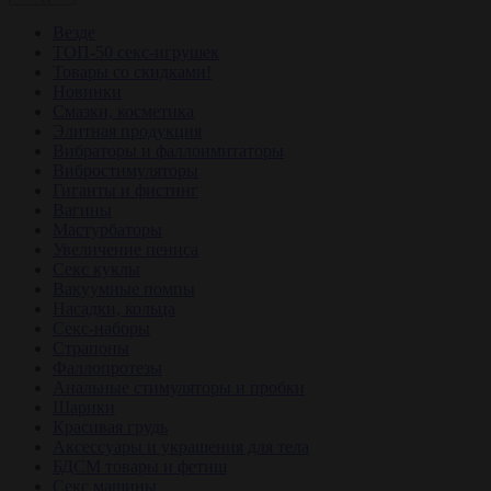
Везде
ТОП-50 секс-игрушек
Товары со скидками!
Новинки
Смазки, косметика
Элитная продукция
Вибраторы и фаллоимитаторы
Вибростимуляторы
Гиганты и фистинг
Вагины
Мастурбаторы
Увеличение пениса
Секс куклы
Вакуумные помпы
Насадки, кольца
Секс-наборы
Страпоны
Фаллопротезы
Анальные стимуляторы и пробки
Шарики
Красивая грудь
Аксессуары и украшения для тела
БДСМ товары и фетиш
Секс машины