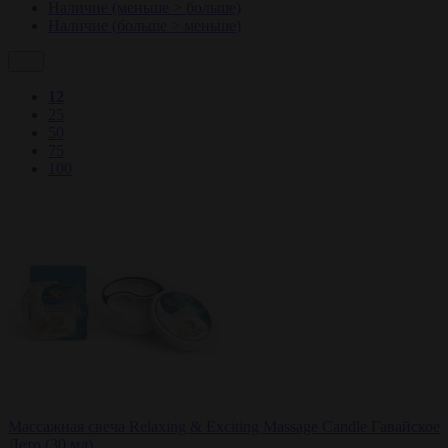
Наличие (меньше > больше)
Наличие (больше > меньше)
12
25
50
75
100
Массажная свеча Relaxing & Exciting Massage Candle Гавайское
Лето (30 мл)