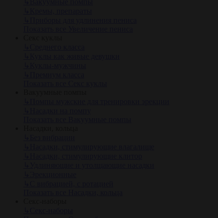
↳
Вакуумные помпы
↳
Кремы, препараты
↳
Приборы для удлинения пениса
Показать все Увеличение пениса
Секс куклы
↳
Среднего класса
↳
Куклы как живые девушки
↳
Куклы-мужчины
↳
Премиум класса
Показать все Секс куклы
Вакуумные помпы
↳
Помпы мужские для тренировки эрекции
↳
Насадки на помпу
Показать все Вакуумные помпы
Насадки, кольца
↳
Без вибрации
↳
Насадки, стимулирующие влагалище
↳
Насадки, стимулирующие клитор
↳
Удлиняющие и утолщающие насадки
↳
Эрекционные
↳
С вибрацией, с ротацией
Показать все Насадки, кольца
Секс-наборы
↳
Секс-наборы