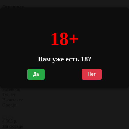
Основные
Материал
***Силикон / Пластик
Страна
Китай
производитель
18+
Цвет
черный
Комплектность
Виброкольцо
Общая длина 9,2 см, ширина 4,2 см,
Параметры
диаметр 3 см.
Вам уже есть 18?
...
Да
Нет
Все характеристики
Facebook
Twitter
Вконтакте
Google+
4 565 р.
На складе