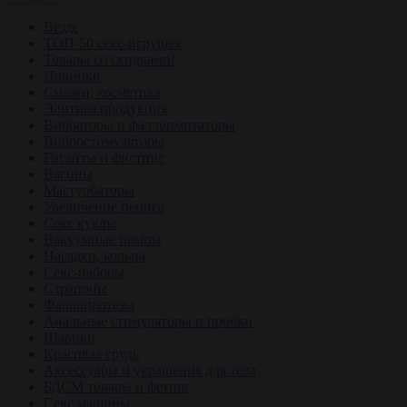
Везде
ТОП-50 секс-игрушек
Товары со скидками!
Новинки
Смазки, косметика
Элитная продукция
Вибраторы и фаллоимитаторы
Вибростимуляторы
Гиганты и фистинг
Вагины
Мастурбаторы
Увеличение пениса
Секс куклы
Вакуумные помпы
Насадки, кольца
Секс-наборы
Страпоны
Фаллопротезы
Анальные стимуляторы и пробки
Шарики
Красивая грудь
Аксессуары и украшения для тела
БДСМ товары и фетиш
Секс машины