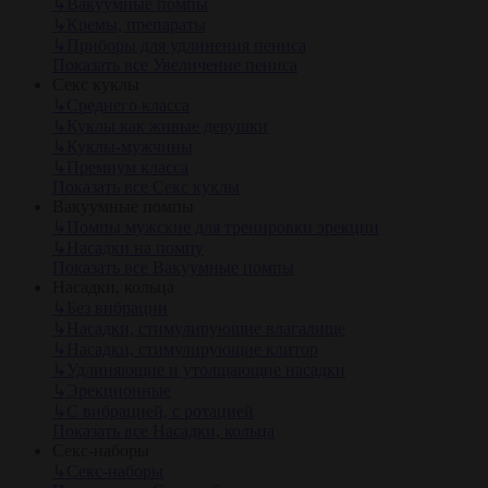
↳
Вакуумные помпы
↳
Кремы, препараты
↳
Приборы для удлинения пениса
Показать все Увеличение пениса
Секс куклы
↳
Среднего класса
↳
Куклы как живые девушки
↳
Куклы-мужчины
↳
Премиум класса
Показать все Секс куклы
Вакуумные помпы
↳
Помпы мужские для тренировки эрекции
↳
Насадки на помпу
Показать все Вакуумные помпы
Насадки, кольца
↳
Без вибрации
↳
Насадки, стимулирующие влагалище
↳
Насадки, стимулирующие клитор
↳
Удлиняющие и утолщающие насадки
↳
Эрекционные
↳
С вибрацией, с ротацией
Показать все Насадки, кольца
Секс-наборы
↳
Секс-наборы