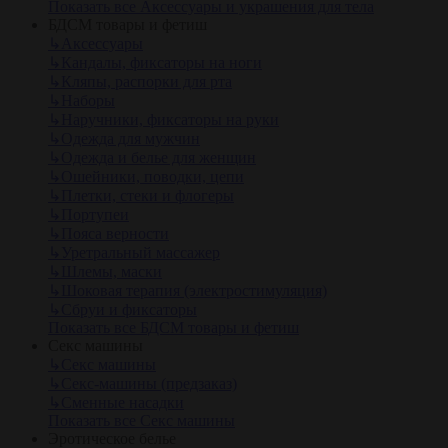
Показать все Аксессуары и украшения для тела
БДСМ товары и фетиш
↳
Аксессуары
↳
Кандалы, фиксаторы на ноги
↳
Кляпы, распорки для рта
↳
Наборы
↳
Наручники, фиксаторы на руки
↳
Одежда для мужчин
↳
Одежда и белье для женщин
↳
Ошейники, поводки, цепи
↳
Плетки, стеки и флогеры
↳
Портупеи
↳
Пояса верности
↳
Уретральный массажер
↳
Шлемы, маски
↳
Шоковая терапия (электростимуляция)
↳
Сбруи и фиксаторы
Показать все БДСМ товары и фетиш
Секс машины
↳
Секс машины
↳
Секс-машины (предзаказ)
↳
Сменные насадки
Показать все Секс машины
Эротическое белье