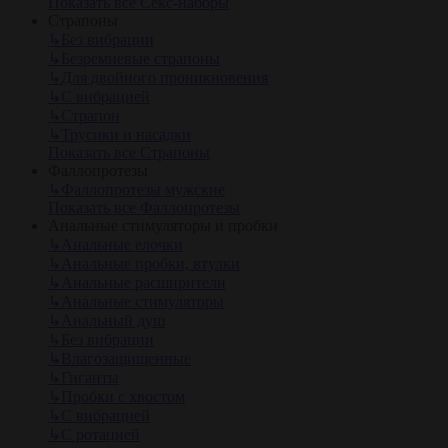
Показать все Секс-наборы
Страпоны
↳
Без вибрации
↳
Безремневые страпоны
↳
Для двойного проникновения
↳
С вибрацией
↳
Страпон
↳
Трусики и насадки
Показать все Страпоны
Фаллопротезы
↳
Фаллопротезы мужские
Показать все Фаллопротезы
Анальные стимуляторы и пробки
↳
Анальные елочки
↳
Анальные пробки, втулки
↳
Анальные расширители
↳
Анальные стимуляторы
↳
Анальный душ
↳
Без вибрации
↳
Влагозащищенные
↳
Гиганты
↳
Пробки с хвостом
↳
С вибрацией
↳
С ротацией