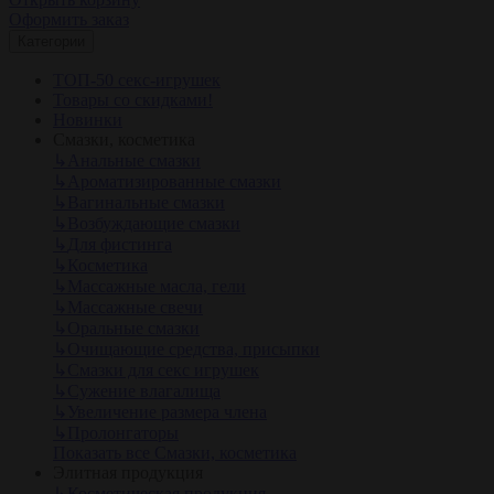
Оформить заказ
Категории
ТОП-50 секс-игрушек
Товары со скидками!
Новинки
Смазки, косметика
↳
Анальные смазки
↳
Ароматизированные смазки
↳
Вагинальные смазки
↳
Возбуждающие смазки
↳
Для фистинга
↳
Косметика
↳
Массажные масла, гели
↳
Массажные свечи
↳
Оральные смазки
↳
Очищающие средства, присыпки
↳
Смазки для секс игрушек
↳
Сужение влагалища
↳
Увеличение размера члена
↳
Пролонгаторы
Показать все Смазки, косметика
Элитная продукция
↳
Косметическая продукция