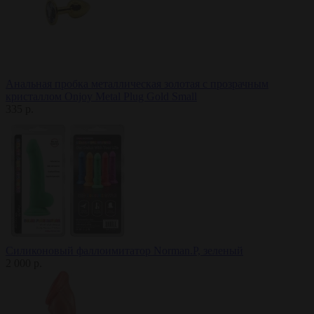
Анальная пробка металлическая золотая с прозрачным
кристаллом Onjoy Metal Plug Gold Small
335 р.
Силиконовый фаллоимитатор Norman.P, зеленый
2 000 р.