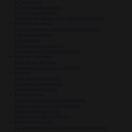
↳
С ротацией
↳
Супер-реалистичные
↳
Хай-тек вибраторы
Показать все Вибраторы и фаллоимитаторы
Вибростимуляторы
↳
Клиторально-вагинальные стимуляторы
↳
Вибромассажеры
↳
Виброяйца
↳
Стимуляторы точки G
Показать все Вибростимуляторы
Гиганты и фистинг
↳
Гиганты и фистинг
Показать все Гиганты и фистинг
Вагины
↳
Вагины с вибрацией
↳
Вагины без вибрации
Показать все Вагины
Мастурбаторы
↳
Мастурбаторы и оростимуляторы
↳
Автоматические мастурбаторы
↳
Мастурбаторы Tenga
Показать все Мастурбаторы
Увеличение пениса
↳
Удлиняющие насадки, пенисы для ношения