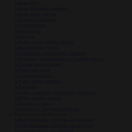
↳
Белье Baci
↳
Белье больших размеров
↳
Боди, ками, корсаж
↳
Игровые костюмы
↳
Комбинезоны
↳
Комплекты
↳
Корсеты
↳
Лифы, топы, майки, бюстье
↳
Маскарадные маски
↳
Пеньюары, комбинации, сорочки
↳
Перчатки, подвязки на ногу, маски для сна
↳
Платья, мини-платья
↳
Пояса для чулок
↳
Свадебный образ
↳
Топы, майки, бюстье
↳
Халатики
↳
Чулки, колготки, гольфины, леггинсы
↳
Юбки, брюки, шорты
↳
Трусики, стринги
Показать все Эротическое белье
Препараты и возбудители
↳
Возбуждающие средства для женщин
↳
Возбуждающие средства для мужчин
↳
Пролонгаторы для мужчин