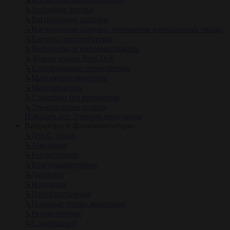
↳
Анальные втулки
↳
Вагинальные шарики
↳
Вагинальные шарики, тренажеры вагинальных мышц
↳
Вагины, мастурбаторы
↳
Вибраторы и вибромассажеры
↳
Живые куклы Real Doll
↳
Клиторальные стимуляторы
↳
Массажеры простаты
↳
Мастурбаторы
↳
Страпоны без крепления
↳
Эрекционные кольца
Показать все Элитная продукция
Вибраторы и фаллоимитаторы
↳
Для G точки
↳
Анальные
↳
Без вибрации
↳
Влагозащищенные
↳
Двойные
↳
Надувные
↳
Нереалистичные
↳
Половые члены животных
↳
Реалистичные
↳
С вибрацией